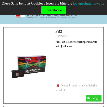
Direkt zum Seiteninhalt
Diese Seite benutzt Cookies , lesen Sie bitte die
Datenschutzhinweise
.
Menü überspringen
Einverstanden
FB3
Hardware
FB3, USB Lasersteuerungshardware
mit Quickshow
Dieses Produkt ist nicht lieferbar.
555.00 €
Hinzufügen