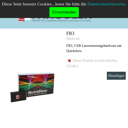
Direkt zum Seiteninhalt
Diese Seite benutzt Cookies , lesen Sie bitte die
Datenschutzhinweise
.
Menü überspringen
Einverstanden
FB3
Hardware
FB3, USB Lasersteuerungshardware mit
Quickshow
Dieses Produkt ist nicht lieferbar.
555.00 €
Hinzufügen